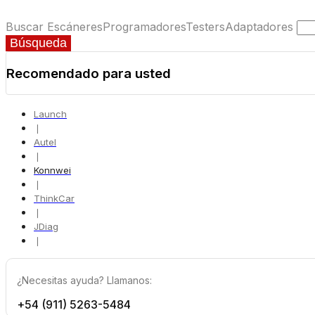
Buscar
Escáneres
Programadores
Testers
Adaptadores
Búsqueda
Recomendado para usted
Launch
❘
Autel
❘
Konnwei
❘
ThinkCar
❘
JDiag
❘
¿Necesitas ayuda? Llamanos:
+54 (911) 5263-5484