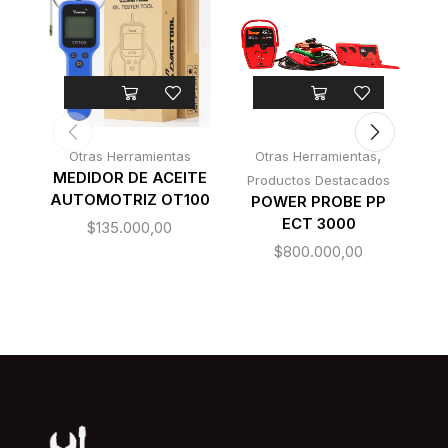
,
Otras Herramientas
Otras Herramientas
MEDIDOR DE ACEITE
Productos Destacados
AUTOMOTRIZ OT100
CA
POWER PROBE PP
A
ECT 3000
$
135.000,00
$
800.000,00