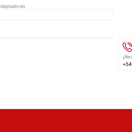
daptadores
¿Nec
+54