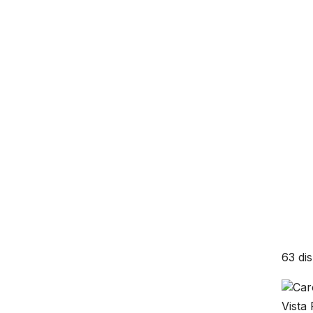
63 di
Vista