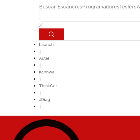
Buscar
Escáneres
Programadores
Testers
A
Launch
❘
Autel
❘
Konnwei
❘
ThinkCar
❘
JDiag
❘