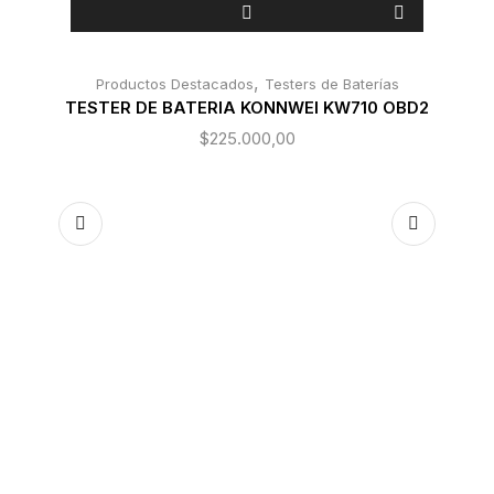
,
Productos Destacados
Testers de Baterías
TESTER DE BATERIA KONNWEI KW710 OBD2
$
225.000,00
KO