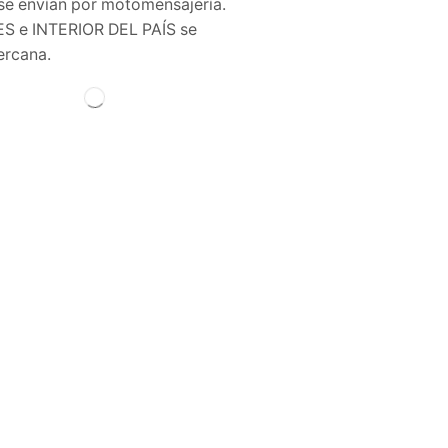
e envían por motomensajería.
S e INTERIOR DEL PAÍS se
ercana.