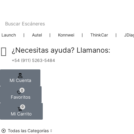
Buscar
Escáneres
Launch
❘
Autel
❘
Konnwei
❘
ThinkCar
❘
JDia
¿Necesitas ayuda? Llamanos:
+54 (911) 5263-5484
Mi Cuenta
0
Favoritos
0
Mi Carrito
Todas las Categorías