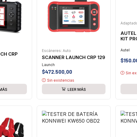
Adaptad
AUTEL
KIT P
Autel
Escáneres: Auto
CH CRP
SCANNER LAUNCH CRP 129
$
150.0
Launch
$
472.500,00
Sin ex
Sin existencias
 MÁS
LEER MÁS