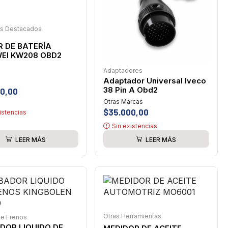
os Destacados
R DE BATERÍA
EI KW208 OBD2
Adaptadores
Adaptador Universal Iveco
38 Pin A Obd2
0,00
Otras Marcas
$
35.000,00
istencias
Sin existencias
LEER MÁS
LEER MÁS
Otras Herramientas
de Frenos
DOR LIQUIDO DE