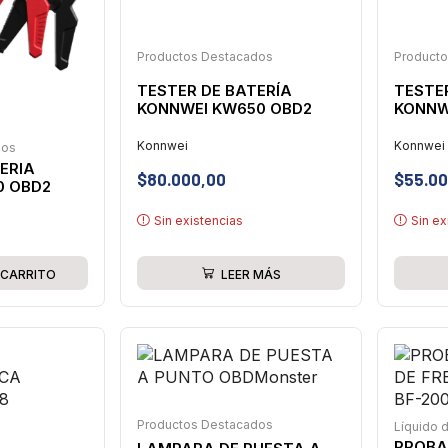
Productos Destacados
Product
TESTER DE BATERÍA
TESTE
KONNWEI KW650 OBD2
KONNW
Konnwei
Konnwei
dos
ERIA
$
80.000,00
$
55.00
0 OBD2
Sin existencias
Sin ex
 CARRITO
LEER MÁS
Productos Destacados
Líquido 
PROBA