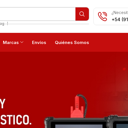
¿Necesit
+54 (9
❘
iag
Marcas
Envíos
Quiénes Somos