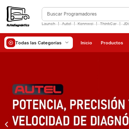
Buscar
Programadores
❘
❘
❘
❘
Launch
Autel
Konnwei
ThinkCar
JD
Todas las Categorías
Inicio
Productos