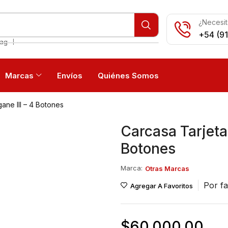
¿Necesit
+54 (9
❘
iag
Marcas
Envíos
Quiénes Somos
ane III – 4 Botones
Carcasa Tarjeta
Botones
Marca:
Otras Marcas
Por fa
Agregar A Favoritos
$
60.000,00