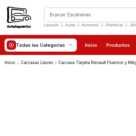
Buscar
Escáneres
❘
❘
❘
❘
Launch
Autel
Konnwei
ThinkCar
JD
Todas las Categorías
Inicio
Productos
Inicio
Carcasas Llaves
Carcasa Tarjeta Renault Fluence y Még