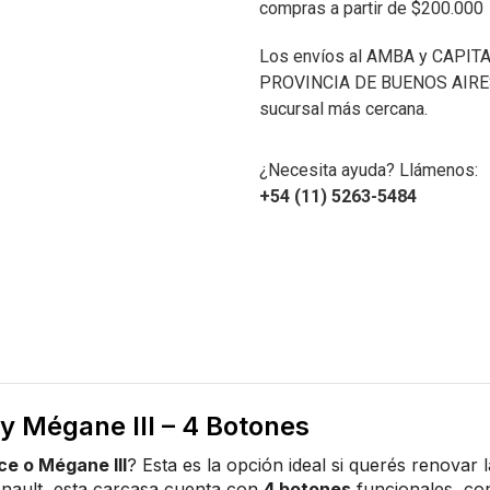
compras a partir de $200.000
Los envíos al AMBA y CAPITA
PROVINCIA DE BUENOS AIRES 
sucursal más cercana.
¿Necesita ayuda? Llámenos:
+54 (11) 5263-5484
y Mégane III – 4 Botones
ce o Mégane III
? Esta es la opción ideal si querés renovar 
nault, esta carcasa cuenta con
4 botones
funcionales, con