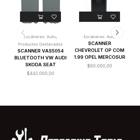
,
Escáneres: Auto
Escáneres: Auto
SCANNER
Productos Destacados
CHEVROLET OP COM
SC
SCANNER VAS5054
1.99 OPEL MERCOSUR
+ 
BLUETOOTH VW AUDI
SKODA SEAT
$
60.000,00
$
442.000,00