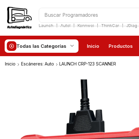
Buscar
❘
❘
❘
❘
Launch
Autel
Konnwei
ThinkCar
JDiag
Todas las Categorías
Inicio
Productos
Inicio
Escáneres: Auto
LAUNCH CRP-123 SCANNER