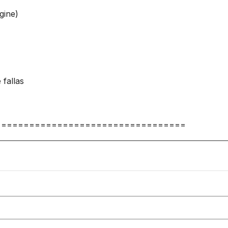
gine)
 fallas
==================================