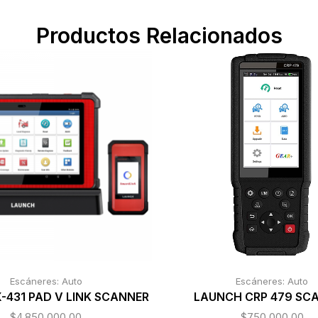
Productos Relacionados
Escáneres: Auto
Escáneres: Auto
-431 PAD V LINK SCANNER
LAUNCH CRP 479 SC
$
4.850.000,00
$
750.000,00