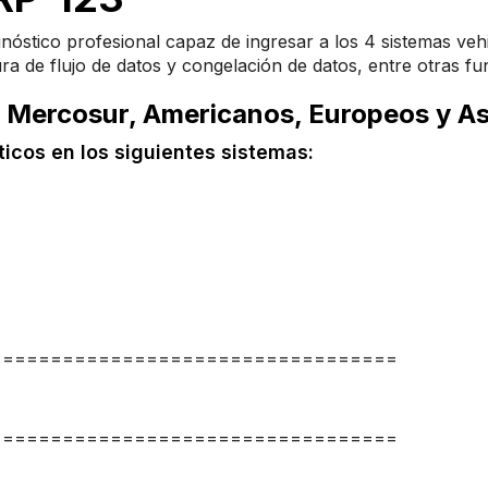
óstico profesional capaz de ingresar a los 4 sistemas vehi
tura de flujo de datos y congelación de datos, entre otras fu
 Mercosur, Americanos, Europeos y As
ticos en los siguientes sistemas:
==================================
!
==================================